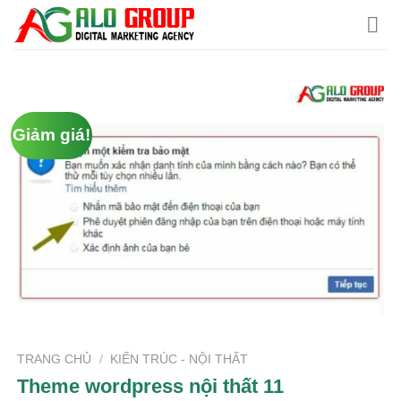
Chuyển
đến
nội
dung
Giảm giá!
TRANG CHỦ
/
KIẾN TRÚC - NỘI THẤT
Theme wordpress nội thất 11