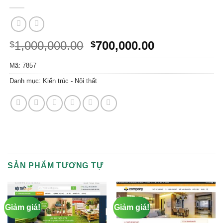
Giá
Giá
1,000,000.00
700,000.00
$
$
gốc
hiện
Mã:
7857
là:
tại
$1,000,000.00.
là:
Danh mục:
Kiến trúc - Nội thất
$700,000.00.
SẢN PHẨM TƯƠNG TỰ
Giảm giá!
Giảm giá!