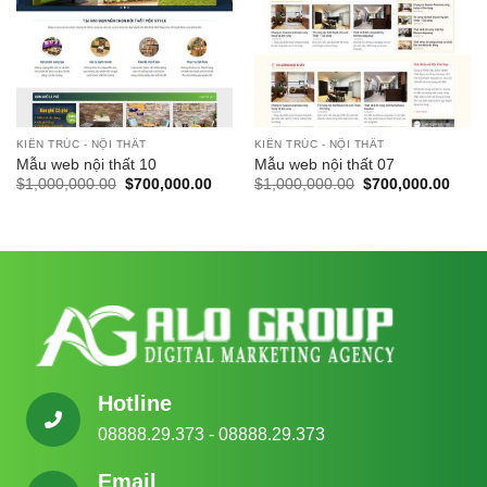
KIẾN TRÚC - NỘI THẤT
KIẾN TRÚC - NỘI THẤT
Mẫu web nội thất 10
Mẫu web nội thất 07
Giá
Giá
Giá
Giá
$
1,000,000.00
$
700,000.00
$
1,000,000.00
$
700,000.00
gốc
hiện
gốc
hiện
là:
tại
là:
tại
$1,000,000.00.
là:
$1,000,000.00.
là:
$700,000.00.
$700,
Hotline
08888.29.373 - 08888.29.373
Email